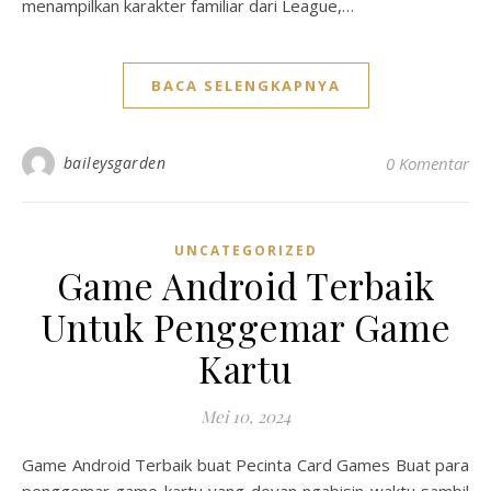
menampilkan karakter familiar dari League,…
BACA SELENGKAPNYA
baileysgarden
0 Komentar
UNCATEGORIZED
Game Android Terbaik
Untuk Penggemar Game
Kartu
Mei 10, 2024
Game Android Terbaik buat Pecinta Card Games Buat para