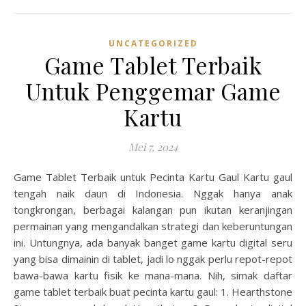
UNCATEGORIZED
Game Tablet Terbaik
Untuk Penggemar Game
Kartu
Mei 7, 2024
Game Tablet Terbaik untuk Pecinta Kartu Gaul Kartu gaul
tengah naik daun di Indonesia. Nggak hanya anak
tongkrongan, berbagai kalangan pun ikutan keranjingan
permainan yang mengandalkan strategi dan keberuntungan
ini. Untungnya, ada banyak banget game kartu digital seru
yang bisa dimainin di tablet, jadi lo nggak perlu repot-repot
bawa-bawa kartu fisik ke mana-mana. Nih, simak daftar
game tablet terbaik buat pecinta kartu gaul: 1. Hearthstone