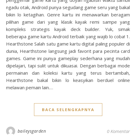
penggemar game kartu yang doyan ngabisin waktu sambil
ngadu otak, Android punya segudang game seru yang bakal
bikin lo ketagihan. Genre kartu ini menawarkan beragam
pilihan game dari yang klasik kayak remi sampe yang
kompleks strategis kayak deck builder. Yuk, simak
beberapa game kartu Android terbaik yang wajib lo coba! 1.
Hearthstone Salah satu game kartu digital paling populer di
dunia, Hearthstone langsung jadi favorit para pecinta card
games. Game ini punya gameplay sederhana yang mudah
dipelajari, tapi sulit untuk dikuasai. Dengan berbagai mode
permainan dan koleksi kartu yang terus bertambah,
Hearthstone bakal bikin lo keasyikan berduel online
melawan pemain lain.…
BACA SELENGKAPNYA
baileysgarden
0 Komentar