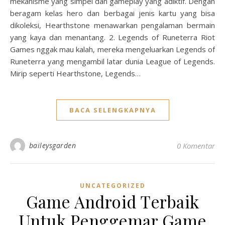
mekanisme yang simpel dan gameplay yang adiktif. Dengan
beragam kelas hero dan berbagai jenis kartu yang bisa
dikoleksi, Hearthstone menawarkan pengalaman bermain
yang kaya dan menantang. 2. Legends of Runeterra Riot
Games nggak mau kalah, mereka mengeluarkan Legends of
Runeterra yang mengambil latar dunia League of Legends.
Mirip seperti Hearthstone, Legends…
BACA SELENGKAPNYA
baileysgarden
0 Komentar
UNCATEGORIZED
Game Android Terbaik
Untuk Penggemar Game