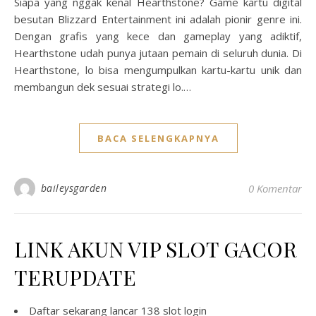
Siapa yang nggak kenal Hearthstone? Game kartu digital
besutan Blizzard Entertainment ini adalah pionir genre ini.
Dengan grafis yang kece dan gameplay yang adiktif,
Hearthstone udah punya jutaan pemain di seluruh dunia. Di
Hearthstone, lo bisa mengumpulkan kartu-kartu unik dan
membangun dek sesuai strategi lo.…
BACA SELENGKAPNYA
baileysgarden
0 Komentar
LINK AKUN VIP SLOT GACOR
TERUPDATE
Daftar sekarang
lancar 138 slot login