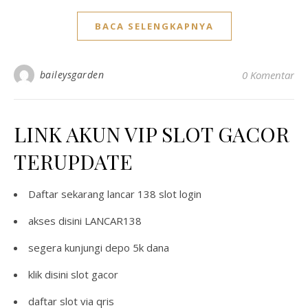
BACA SELENGKAPNYA
baileysgarden
0 Komentar
LINK AKUN VIP SLOT GACOR
TERUPDATE
Daftar sekarang
lancar 138 slot login
akses disini
LANCAR138
segera kunjungi
depo 5k dana
klik disini
slot gacor
daftar
slot via qris