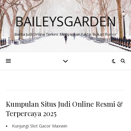
BAILEYSGARDEN
Berita Judi Online Terkini: Menyajikan Fakta, Bukan Rumor
Kumpulan Situs Judi Online Resmi &
Terpercaya 2025
Kunjungi
Slot Gacor Maxwin