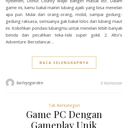
nyeleneh, Donut County wajib banget masuk list. Dalam
game ini, kamu bakal mainin lubang ajaib yang bisa menelan
apa pun. Mulai dari orang-orang, mobil, sampai gedung-
gedung raksasa, semuanya gak bakal lolos dari lubang maut
ini. Kokohkan pondasi lubangmu untuk menelan lebih banyak
benda dan pecahkan teka-teki super gokil. 2. Alto’s
Adventure Berselancar…
BACA SELENGKAPNYA
baileysgarden
0 Komentar
Tak Berkategori
Game PC Dengan
Gameplay Unik