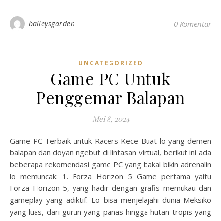
baileysgarden
0 Komentar
UNCATEGORIZED
Game PC Untuk
Penggemar Balapan
Mei 8, 2024
Game PC Terbaik untuk Racers Kece Buat lo yang demen
balapan dan doyan ngebut di lintasan virtual, berikut ini ada
beberapa rekomendasi game PC yang bakal bikin adrenalin
lo memuncak: 1. Forza Horizon 5 Game pertama yaitu
Forza Horizon 5, yang hadir dengan grafis memukau dan
gameplay yang adiktif. Lo bisa menjelajahi dunia Meksiko
yang luas, dari gurun yang panas hingga hutan tropis yang