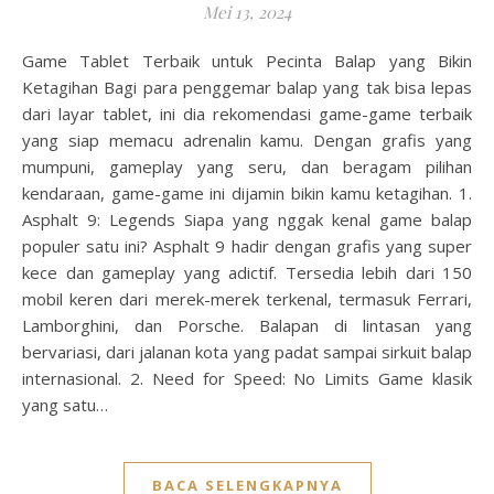
Mei 13, 2024
Game Tablet Terbaik untuk Pecinta Balap yang Bikin
Ketagihan Bagi para penggemar balap yang tak bisa lepas
dari layar tablet, ini dia rekomendasi game-game terbaik
yang siap memacu adrenalin kamu. Dengan grafis yang
mumpuni, gameplay yang seru, dan beragam pilihan
kendaraan, game-game ini dijamin bikin kamu ketagihan. 1.
Asphalt 9: Legends Siapa yang nggak kenal game balap
populer satu ini? Asphalt 9 hadir dengan grafis yang super
kece dan gameplay yang adictif. Tersedia lebih dari 150
mobil keren dari merek-merek terkenal, termasuk Ferrari,
Lamborghini, dan Porsche. Balapan di lintasan yang
bervariasi, dari jalanan kota yang padat sampai sirkuit balap
internasional. 2. Need for Speed: No Limits Game klasik
yang satu…
BACA SELENGKAPNYA