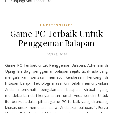
Kunjungi
Slot Lancar138
UNCATEGORIZED
Game PC Terbaik Untuk
Penggemar Balapan
Mei 13, 2024
Game PC Terbaik untuk Penggemar Balapan: Adrenalin di
Ujung Jari Bagi penggemar balapan sejati, tidak ada yang
mengalahkan sensasi memacu kendaraan kencang di
lintasan balap. Teknologi masa kini telah memungkinkan
Anda menikmati pengalaman balapan virtual yang
mendebarkan dari kenyamanan rumah Anda sendiri. Untuk
itu, berikut adalah pilihan game PC terbaik yang dirancang
khusus untuk memenuhi hasrat Anda akan balapan: 1. Forza