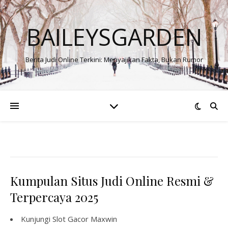
BAILEYSGARDEN
Berita Judi Online Terkini: Menyajikan Fakta, Bukan Rumor
Kumpulan Situs Judi Online Resmi &
Terpercaya 2025
Kunjungi
Slot Gacor Maxwin