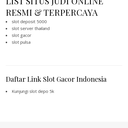
LIST SITUS JUDI ONLINE
RESMI & TERPERCAYA
slot deposit 5000
slot server thailand
slot gacor
slot pulsa
Daftar Link Slot Gacor Indonesia
Kunjungi
slot depo 5k