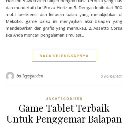
Horizon 5 Anda akan takjub dengan dunia terbuka yang luas
dan mendetail dari Forza Horizon 5. Dengan lebih dari 500
mobil berlisensi dan lintasan balap yang menakjubkan di
Meksiko, game balap ini menyajikan aksi balapan yang
mendebarkan dan grafis yang memukau. 2. Assetto Corsa
Jika Anda mencari pengalaman simulasi…
BACA SELENGKAPNYA
baileysgarden
0 Komentar
UNCATEGORIZED
Game Tablet Terbaik
Untuk Penggemar Balapan