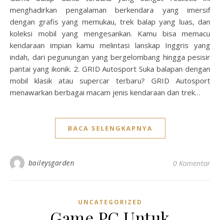
menghadirkan pengalaman berkendara yang imersif
dengan grafis yang memukau, trek balap yang luas, dan
koleksi mobil yang mengesankan. Kamu bisa memacu
kendaraan impian kamu melintasi lanskap Inggris yang
indah, dari pegunungan yang bergelombang hingga pesisir
pantai yang ikonik. 2. GRID Autosport Suka balapan dengan
mobil klasik atau supercar terbaru? GRID Autosport
menawarkan berbagai macam jenis kendaraan dan trek…
BACA SELENGKAPNYA
baileysgarden
0 Komentar
UNCATEGORIZED
Game PC Untuk