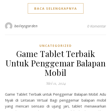
BACA SELENGKAPNYA
baileysgarden
0 Komentar
UNCATEGORIZED
Game Tablet Terbaik
Untuk Penggemar Balapan
Mobil
Mei 11, 2024
Game Tablet Terbaik untuk Penggemar Balapan Mobil: Adu
Nyali di Lintasan Virtual Bagi penggemar balapan mobil
yang mencari sensasi di ujung jari, tablet menawarkan