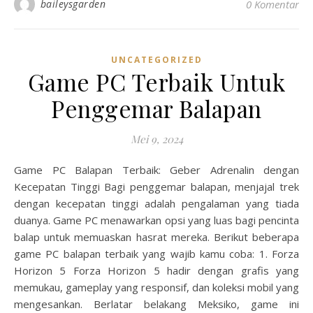
baileysgarden
0 Komentar
UNCATEGORIZED
Game PC Terbaik Untuk
Penggemar Balapan
Mei 9, 2024
Game PC Balapan Terbaik: Geber Adrenalin dengan
Kecepatan Tinggi Bagi penggemar balapan, menjajal trek
dengan kecepatan tinggi adalah pengalaman yang tiada
duanya. Game PC menawarkan opsi yang luas bagi pencinta
balap untuk memuaskan hasrat mereka. Berikut beberapa
game PC balapan terbaik yang wajib kamu coba: 1. Forza
Horizon 5 Forza Horizon 5 hadir dengan grafis yang
memukau, gameplay yang responsif, dan koleksi mobil yang
mengesankan. Berlatar belakang Meksiko, game ini