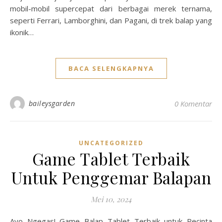
mobil-mobil supercepat dari berbagai merek ternama,
seperti Ferrari, Lamborghini, dan Pagani, di trek balap yang
ikonik…
BACA SELENGKAPNYA
baileysgarden
0 Komentar
UNCATEGORIZED
Game Tablet Terbaik
Untuk Penggemar Balapan
Mei 10, 2024
Ayo Ngegas! Game Balap Tablet Terbaik untuk Pecinta