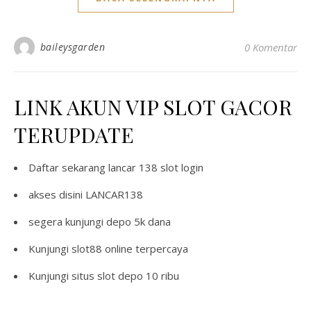
baileysgarden
0 Komentar
LINK AKUN VIP SLOT GACOR
TERUPDATE
Daftar sekarang
lancar 138 slot login
akses disini
LANCAR138
segera kunjungi
depo 5k dana
Kunjungi
slot88 online terpercaya
Kunjungi
situs slot depo 10 ribu