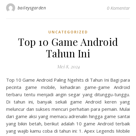
baileysgarden
0 Komentar
UNCATEGORIZED
Top 10 Game Android
Tahun Ini
Mei 8, 2024
Top 10 Game Android Paling Ngehits di Tahun Ini Bagi para
pecinta game mobile, kehadiran game-game Android
terbaru tentu menjadi angin segar yang ditunggu-tunggu.
Di tahun ini, banyak sekali game Android keren yang
meluncur dan sukses mencuri perhatian para pemain. Mulai
dari game aksi yang memacu adrenalin hingga game santai
yang bikin betah, berikut adalah 10 game Android terbaik
yang wajib kamu coba di tahun ini: 1. Apex Legends Mobile