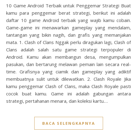
10 Game Android Terbaik untuk Penggemar Strategi Buat
kamu para penggemar berat strategi, berikut ini adalah
daftar 10 game Android terbaik yang wajib kamu cobain.
Game-game ini menawarkan gameplay yang mendalam,
tantangan yang bikin nagih, dan grafis yang memanjakan
mata. 1. Clash of Clans Nggak perlu diragukan lagi, Clash of
Clans adalah salah satu game strategi terpopuler di
Android. Kamu akan membangun desa, mengumpulkan
pasukan, dan bertarung melawan pemain lain secara real-
time. Grafisnya yang ciamik dan gameplay yang adiktif
membuatnya sulit untuk dilewatkan. 2. Clash Royale Jika
kamu penggemar Clash of Clans, maka Clash Royale pasti
cocok buat kamu. Game ini adalah gabungan antara
strategi, pertahanan menara, dan koleksi kartu.…
BACA SELENGKAPNYA