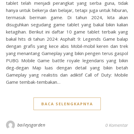
tablet telah menjadi perangkat yang serba guna, tidak
hanya untuk bekerja dan belajar, tetapi juga untuk hiburan,
termasuk bermain game. Di tahun 2024, kita akan
disuguhkan segudang game tablet yang bakal bikin kalian
ketagihan. Berikut ini daftar 10 game tablet terbaik yang
bakal hits di tahun 2024: Asphalt 9: Legends Game balap
dengan grafis yang kece abis Mobil-mobil keren dan trek
yang menantang Gameplay yang bikin pengen terus gaspol
PUBG Mobile Game battle royale legendaris yang bikin
deg-degan Map luas dengan detail yang bikin betah
Gameplay yang realistis dan adiktif Call of Duty: Mobile
Game tembak-tembakan…
BACA SELENGKAPNYA
baileysgarden
0 Komentar